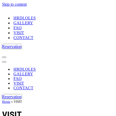
Skip to content
HRDLOLES
GALLERY
FAQ
VISIT
CONTACT
Reservation
Navigation
Menu
Navigation
Menu
HRDLOLES
GALLERY
FAQ
VISIT
CONTACT
Reservation
Home
»
VISIT
VISIT