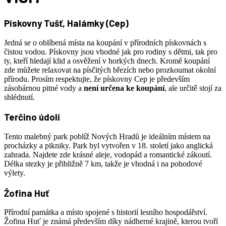
Pískovny Tušť, Halámky (Cep
)
Jedná se o oblíbená místa na koupání v přírodních pískovnách s
čistou vodou. Pískovny jsou vhodné jak pro rodiny s dětmi, tak pro
ty, kteří hledají klid a osvěžení v horkých dnech. Kromě koupání
zde můžete relaxovat na písčitých březích nebo prozkoumat okolní
přírodu. Prosím respektujte, že pískovny Cep je především
zásobárnou pitné vody a
není určena ke koupání
, ale určitě stojí za
shlédnutí.
Terčino údolí
Tento malebný park poblíž Nových Hradů je ideálním místem na
procházky a pikniky. Park byl vytvořen v 18. století jako anglická
zahrada. Najdete zde krásné aleje, vodopád a romantické zákoutí.
Délka stezky je přibližně 7 km, takže je vhodná i na pohodové
výlety.
Žofina Huť
Přírodní památka a místo spojené s historií lesního hospodářství.
Žofina Huť je známá především díky nádherné krajině, kterou tvoří