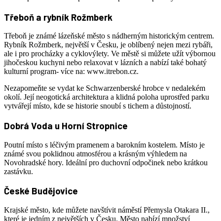
Třeboň a rybník Rožmberk
Třeboň je známé lázeňské město s nádherným historickým centrem.
Rybník Rožmberk, největší v Česku, je oblíbený nejen mezi rybáři,
ale i pro procházky a cyklovýlety. Ve městě si můžete užít výbornou
jihočeskou kuchyni nebo relaxovat v lázních a nabízí také bohatý
kulturní program- více na: www.itrebon.cz.
Nezapomeňte se vydat ke Schwarzenberské hrobce v nedalekém
okolí. Její neogotická architektura a klidná poloha uprostřed parku
vytvářejí místo, kde se historie snoubí s tichem a důstojností.
Dobrá Voda u Horní Stropnice
Poutní místo s léčivým pramenem a barokním kostelem. Místo je
známé svou poklidnou atmosférou a krásným výhledem na
Novohradské hory. Ideální pro duchovní odpočinek nebo krátkou
zastávku.
České Budějovice
Krajské město, kde můžete navštívit náměstí Přemysla Otakara II.,
které je jedním z největších v Česku. Město nabízí množství