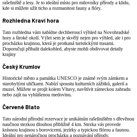
rašeliniště a lesy. Je to ideální místo pro milovníky přírody a klidu,
kde si můžete užít ticho a rozmanitost fauny a flóry.
Rozhledna Kraví hora
Tato rozhledna vám nabídne dechberoucí výhled na Novohradské
hory a široké okolí. Výlet sem je skvělý nejen pro výhled, ale i pro
procházku krajinou, která je protkaná turistickými trasami.
Doporučuji přibalit dalekohled, abyste mohli obdivovat detaily
krajiny
Český Krumlov
Historické město a památka UNESCO je známé svým zámkem a
starobylými uličkami. Nabízí spoustu kulturních zážitků, galerií a
muzeí. Můžete se projít kolem Vltavy, navštívit zámeckou zahradu
nebo zajít na vyhlášenou medovinu.
Červené Blato
Tato národní přírodní rezervace je unikátním rašeliništěm s dřevěnou
naučnou stezkou dlouhou přibližně 4 km. Stezka vás provede
krásnou krajinou s borovicemi, jezírky a typickou flórou a faunou.
Ideální pro nenáročnou procházku a poznávání přírody.