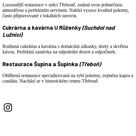
Luxusnější restaurace v srdci Třeboně, známá svou jedinečnou
atmosférou a perfektním servisem. Nabízí vysoce kvalitní pokrmy,
často připravované z lokálních surovin.
Cukrárna a kavárna U Růženky
(Suchdol nad
Lužnicí)
Rodinná cukrárna a kavárna s domácími zákusky, dorty a skvělou
kávou. Perfektní zastávka na odpolední dezert a odpočinek.
Restaurace Šupina a Šupinka
(Třeboň)
Oblíbená restaurace specializovaná na rybí pokrmy, zejména kapra a
candáta. Nachází se v historickém centru Třeboně.
Instagram