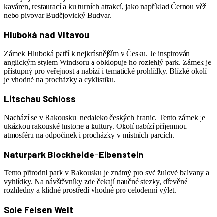
kaváren, restaurací a kulturních atrakcí, jako například Černou věž
nebo pivovar Budějovický Budvar.
Hluboká nad Vltavou
Zámek Hluboká patří k nejkrásnějším v Česku. Je inspirován
anglickým stylem Windsoru a obklopuje ho rozlehlý park. Zámek je
přístupný pro veřejnost a nabízí i tematické prohlídky. Blízké okolí
je vhodné na procházky a cyklistiku.
Litschau Schloss
Nachází se v Rakousku, nedaleko českých hranic. Tento zámek je
ukázkou rakouské historie a kultury. Okolí nabízí příjemnou
atmosféru na odpočinek i procházky v místních parcích.
Naturpark Blockheide-Eibenstein
Tento přírodní park v Rakousku je známý pro své žulové balvany a
vyhlídky. Na návštěvníky zde čekají naučné stezky, dřevěné
rozhledny a klidné prostředí vhodné pro celodenní výlet.
Sole Felsen Welt