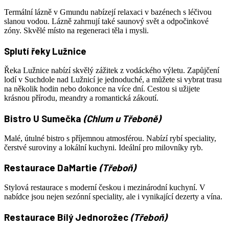
Termální lázně v Gmundu nabízejí relaxaci v bazénech s léčivou
slanou vodou. Lázně zahrnují také saunový svět a odpočinkové
zóny. Skvělé místo na regeneraci těla i mysli.
Splutí řeky Lužnice
Řeka Lužnice nabízí skvělý zážitek z vodáckého výletu. Zapůjčení
lodí v Suchdole nad Lužnicí je jednoduché, a můžete si vybrat trasu
na několik hodin nebo dokonce na více dní. Cestou si užijete
krásnou přírodu, meandry a romantická zákoutí.
Bistro U Sumečka
(Chlum u Třeboně)
Malé, útulné bistro s příjemnou atmosférou. Nabízí rybí speciality,
čerstvé suroviny a lokální kuchyni. Ideální pro milovníky ryb.
Restaurace DaMartie
(Třeboň)
Stylová restaurace s moderní českou i mezinárodní kuchyní. V
nabídce jsou nejen sezónní speciality, ale i vynikající dezerty a vína.
Restaurace Bílý Jednorožec
(Třeboň)